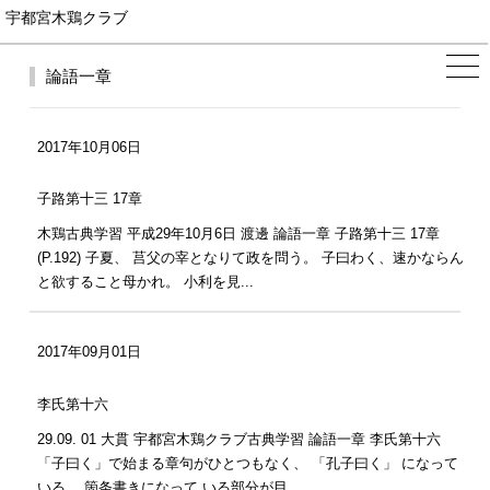
宇都宮木鶏クラブ
論語一章
2017年10月06日
子路第十三 17章
木鶏古典学習 平成29年10月6日 渡邊 論語一章 子路第十三 17章
(P.192) 子夏、 莒父の宰となりて政を問う。 子曰わく、速かならん
と欲すること母かれ。 小利を見...
2017年09月01日
李氏第十六
29.09. 01 大貫 宇都宮木鶏クラブ古典学習 論語一章 李氏第十六
「子曰く」で始まる章句がひとつもなく、 「孔子曰く」 になって
いる。 箇条書きになって いる部分が目...