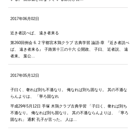
2017年06月02日
近き者説べば、 遠き者来る
第260回例会 6. 2 宇都宮木鶏クラブ 古典学習 論語-章 『近き者説べ
ば、 遠き者来る』 子路第十三の十六 公開政、 子曰、 近者説、 遠
者来。 葉公...
2017年05月12日
子曰く、奢れば則ち不遜なり。 俺なれば則ち固なり。 其の不遜な
らんよりは、 「寧ろ固なれ
平成29年5月12日 手塚 木鶏クラブ古典学習 「子曰く、奢れば則ち
不遜なり。 俺なれば則ち固なり。 其の不遜ならんよりは、 「寧ろ
固なれ」 通釈 孔子が言った。 人は...