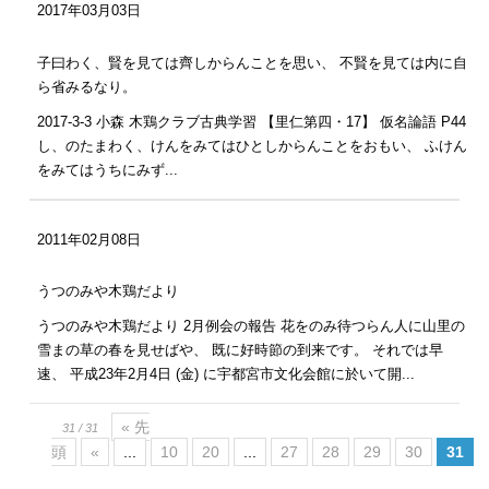
2017年03月03日
子曰わく、賢を見ては齊しからんことを思い、 不賢を見ては内に自
ら省みるなり。
2017-3-3 小森 木鶏クラブ古典学習 【里仁第四・17】 仮名論語 P44
し、のたまわく、けんをみてはひとしからんことをおもい、 ふけん
をみてはうちにみず...
2011年02月08日
うつのみや木鶏だより
うつのみや木鶏だより 2月例会の報告 花をのみ待つらん人に山里の
雪まの草の春を見せばや、 既に好時節の到来です。 それでは早
速、 平成23年2月4日 (金) に宇都宮市文化会館に於いて開...
« 先
31 / 31
頭
«
...
10
20
...
27
28
29
30
31