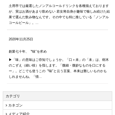
土用亭では厳選したノンアルコールドリンクを各種揃えております
が、実はお酒があまり飲めない 若女将自身が趣味で愉しみ続けた結
果で選んだ飲み物なんです。その中でも特に推している「ノンアル
コールビール」。...
2020年11月25日
創業七十年、〝味″を求め
▶︎「味」の意味はご存知でしょうか。「口＋未」の「未」は、樹木
のこずえ（細い枝）を指します。「微細・微妙なものを口にする
ー」。どこでも使うこの〝味″と云う言葉、本来は難しいものかも
しれませんね。「情...
カテゴリ
カネゴン
メディア紹介