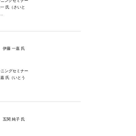
ーニングセミナー
 氏（さいと
.
 伊藤 一嘉 氏
ーニングセミナー
嘉 氏（いとう
 五関 純子 氏