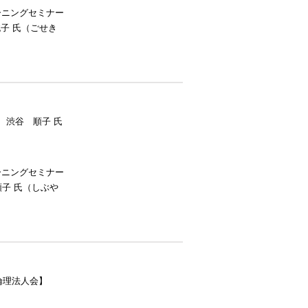
ーニングセミナー
子 氏（ごせき
 渋谷 順子 氏
ーニングセミナー
子 氏（しぶや
倫理法人会】