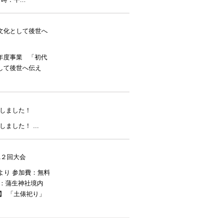
：平...
文化として後世へ
年度事業 「初代
して後世へ伝え
成しました！
ました！ ...
1２回大会
より 参加費：無料
所：蒲生神社境内
】 「土俵祀り」