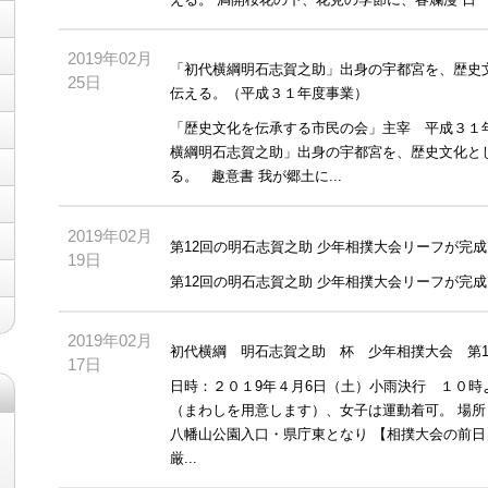
える。 満開桜花の下、花見の季節に、春爛漫 日 時
2019年02月
「初代横綱明石志賀之助」出身の宇都宮を、歴史
25日
伝える。（平成３１年度事業）
「歴史文化を伝承する市民の会」主宰 平成３１
横綱明石志賀之助」出身の宇都宮を、歴史文化と
る。 趣意書 我が郷土に...
2019年02月
第12回の明石志賀之助 少年相撲大会リーフが完
19日
第12回の明石志賀之助 少年相撲大会リーフが完成し
2019年02月
初代横綱 明石志賀之助 杯 少年相撲大会 第
17日
日時：２０１9年４月6日（土）小雨決行 １０時
（まわしを用意します）、女子は運動着可。 場
八幡山公園入口・県庁東となり 【相撲大会の前日
厳...