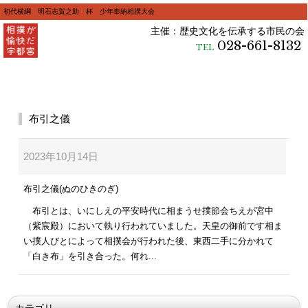
初代横綱 明石志賀之助 杯 少年奉納相撲大会
主催：歴史文化を伝承する市民の会
028-661-8132
TEL
布引之儀
2023年10月14日
布引之儀(ぬのひきのぎ)
布引とは、いにしえの平安時代に相まうせ撲節会ちえが宮中
（紫宸殿）において執り行われていました。天皇の御前です相ま
い撲人びとによって相撲会が行われた後、東西二手に分かれて
「白き布」を引き合った。何れ...