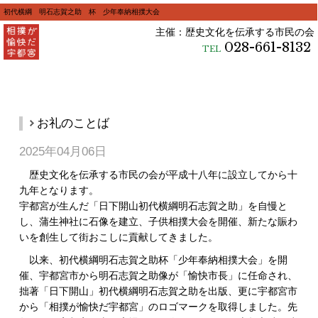
初代横綱 明石志賀之助 杯 少年奉納相撲大会
主催：歴史文化を伝承する市民の会
028-661-8132
TEL
お礼のことば
2025年04月06日
歴史文化を伝承する市民の会が平成十八年に設立してから十
九年となります。
宇都宮が生んだ「日下開山初代横綱明石志賀之助」を自慢と
し、蒲生神社に石像を建立、子供相撲大会を開催、新たな賑わ
いを創生して街おこしに貢献してきました。
以来、初代横綱明石志賀之助杯「少年奉納相撲大会」を開
催、宇都宮市から明石志賀之助像が「愉快市長」に任命され、
拙著「日下開山」初代横綱明石志賀之助を出版、更に宇都宮市
から「相撲が愉快だ宇都宮」のロゴマークを取得しました。先