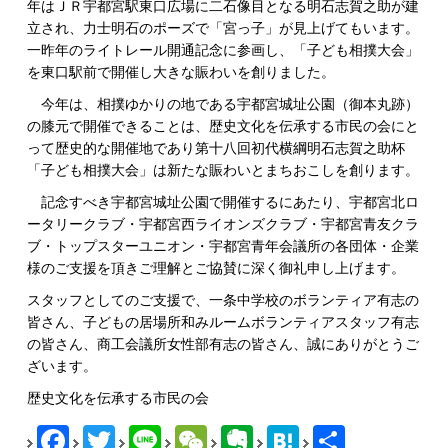
年はＪＲ宇都宮駅東口広場に二石像目となる明石志賀之助が建
立され、力士明石のポーズで「宮っ子」が見上げてもいます。
一昨年のライトレール開通記念に参画し、「子ども相撲大会」
を東口駅前で開催し大きな賑わいを創りました。
今年は、相撲ゆかりの地である宇都宮城址公園（御本丸跡）
の膝元で開催できることは、歴史文化を伝承する市民の会にと
って歴史的な開催地であり第十八回初代横綱明石志賀之助杯
「子ども相撲大会」は新たな賑わいとまちおこしを創ります。
記念すべき宇都宮城址公園で開催するにあたり、宇都宮北ロ
ータリークラブ・宇都宮西ライオンズクラブ・宇都宮青友クラ
ブ・トップスターユニオン・宇都宮青年会議所の各団体・企業
様のご支援を頂きご理解とご協賛に深く御礼申し上げます。
スタッフとしてのご支援で、一条中学校のボランティア有志の
皆さん、子どもの居場所和みルームボランティアスタッフ有志
の皆さん、商工会議所女性部有志の皆さん、誠にありがとうご
ざいます。
歴史文化を伝承する市民の会
Facebook
Twitter
Line
WeChat
Evernote
Hatena
共