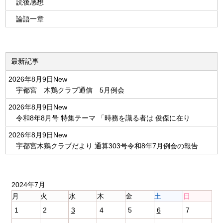
読後感想
論語一章
最新記事
2026年8月9日
New
宇都宮 木鶏クラブ通信 5月例会
2026年8月9日
New
令和8年8月号 特集テーマ 「時務を識る者は 俊傑に在り
2026年8月9日
New
宇都宮木鶏クラブだより 通算303号令和8年7月例会の報告
2024年7月
月
火
水
木
金
土
日
1
2
3
4
5
6
7