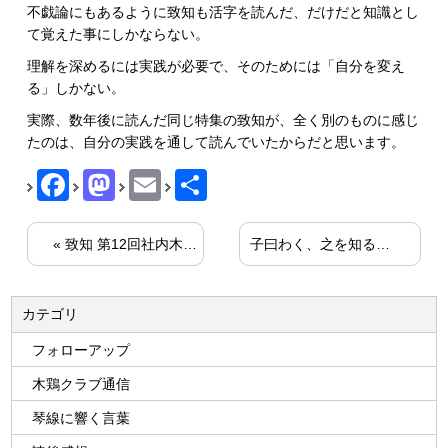
不戯論にもあるように致知も活字を読んだ、だけだと知識とし
て覚えた事にしかならない。
理解を深めるには実践が必要で、そのためには「自分を変え
る」しかない。
実際、数年後に読んだ同じ特集の致知が、全く別のものに感じ
たのは、自分の実践を通して読んでいたからだと思います。
Facebook
Mastodon
Email
共
有
«
致知 第12回社内木鶏全国大会に参加して、
子曰わく、之を知る者は、之を好む者に如かず。 之を好む者は、之を楽しむ者に如かず【宇都宮木鶏クラブ令和6年7月】
カテゴリ
フォローアップ
木鶏クラブ通信
琴線に響く言葉