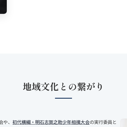
地域文化との繋がり
会や、
初代横綱・明石志賀之助少年相撲大会
の実行委員と