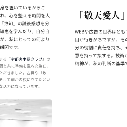
身を置いているからこ
「敬天愛人
れ、心を整える時間を大
『致知』の読後感想を分
知恵を学んだり。自分自
WEBや広告の世界はと
が、私にとっての何より
目が行きがちですが、そ
瞬間です。
分の役割に責任を持ち、
意を持って接する。技術
する『
宇都宮木鶏クラブ
』の
精神が、私の判断の基準
間と共に準備を重ねた当日、
ただきました。古典や『致
そして誰かの役に立てたとい
な活力になっています。