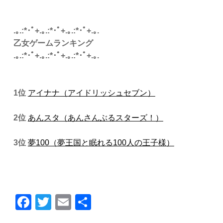
.｡.:*･ﾟ+.｡.:*･ﾟ+.｡.:*･ﾟ+.｡.
乙女ゲームランキング
.｡.:*･ﾟ+.｡.:*･ﾟ+.｡.:*･ﾟ+.｡.
1位
アイナナ（アイドリッシュセブン）
2位
あんスタ（あんさんぶるスターズ！）
3位
夢100（夢王国と眠れる100人の王子様）
Facebook
Twitter
Email
共
有