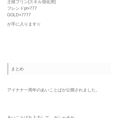
王様プリン[スキル強化用]
フレンドpt×777
GOLD×7777
が手に入ります☆
まとめ
アイナナ一周年のあいことばが公開されました。
あいことばを入力して、ガシャチケ、