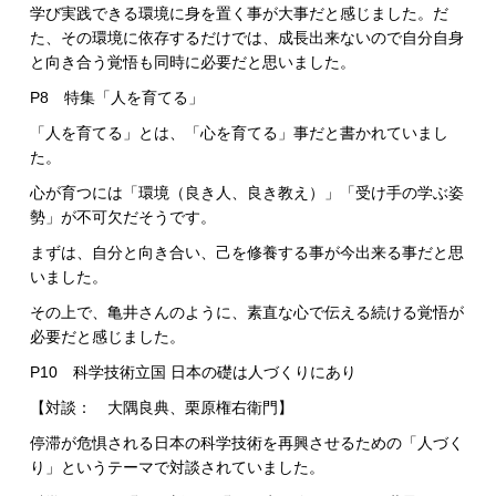
学び実践できる環境に身を置く事が大事だと感じました。だ
た、その環境に依存するだけでは、成長出来ないので自分自身
と向き合う覚悟も同時に必要だと思いました。
P8 特集「人を育てる」
「人を育てる」とは、「心を育てる」事だと書かれていまし
た。
心が育つには「環境（良き人、良き教え）」「受け手の学ぶ姿
勢」が不可欠だそうです。
まずは、自分と向き合い、己を修養する事が今出来る事だと思
いました。
その上で、亀井さんのように、素直な心で伝える続ける覚悟が
必要だと感じました。
P10 科学技術立国 日本の礎は人づくりにあり
【対談： 大隅良典、栗原権右衛門】
停滞が危惧される日本の科学技術を再興させるための「人づく
り」というテーマで対談されていました。