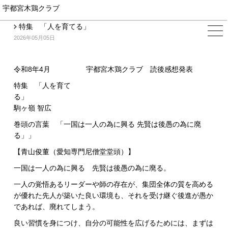
宇都宮木鶏クラブ
特集 「人を育てる」
2026年05月05日
令和8年4月 宇都宮木鶏クラブ 読後感想発表
特集 「人を育て
る
駒ヶ嶺 智広
巻頭の言葉 「一国は一人の為に興る 先賢は後愚の為に廃
る」」
【青山俊董（愛知専門尼僧堂堂頭）】
一国は一人の為に興る 先賢は後愚の為に廃る。
一人の覚悟あるリーダーや師の存在が、集団全体の質を高める
が優れた先人が築いた良い環境も、それを受け継ぐ後進が愚か
であれば、廃れてしまう。
良い習慣を身につけ、自分の可能性を広げるためには、まずは