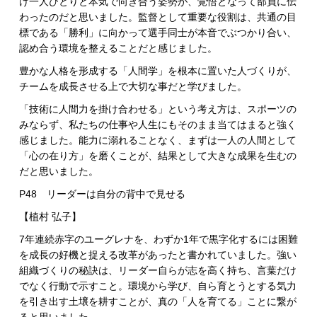
け一人ひとりと本気で向き合う姿勢が、覚悟となって部員に伝
わったのだと思いました。監督として重要な役割は、共通の目
標である「勝利」に向かって選手同士が本音でぶつかり合い、
認め合う環境を整えることだと感じました。
豊かな人格を形成する「人間学」を根本に置いた人づくりが、
チームを成長させる上で大切な事だと学びました。
「技術に人間力を掛け合わせる」という考え方は、スポーツの
みならず、私たちの仕事や人生にもそのまま当てはまると強く
感じました。能力に溺れることなく、まずは一人の人間として
「心の在り方」を磨くことが、結果として大きな成果を生むの
だと思いました。
P48 リーダーは自分の背中で見せる
【植村 弘子】
7年連続赤字のユーグレナを、わずか1年で黒字化するには困難
を成長の好機と捉える改革があったと書かれていました。強い
組織づくりの秘訣は、リーダー自らが志を高く持ち、言葉だけ
でなく行動で示すこと。環境から学び、自ら育とうとする気力
を引き出す土壌を耕すことが、真の「人を育てる」ことに繋が