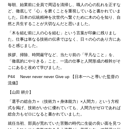
毎朝、始業前に全員で周辺を清掃し、職人の心の乱れを正すな
ど、徹底して「心」を磨くことを重視していると書かれていま
した。日本の伝統精神を次世代へ繋ぐために木の心を知り、自
然と共生することが大切なんだと思いました。
「木を組む前に人の心を組む」という言葉が印象に残りまし
た。仕事は単なる技術の伝承ではなく、日々の心のあり方にあ
ると感じました。
挨拶、掃除、時間厳守など、当たり前の「平凡なこと」を、
「徹底的にやりきる」こと、一流の仕事と人間形成の根幹がそ
こにあると改めて学びました。
P44 Never never never Give up 【日本一へと導いた監督の
流儀】
【山田 耕介】
「選手の総合力＝（技術力＋身体能力）×人間力」という方程
式を掲げ、技術がいかに優れていても、人間力がゼロであれば
総合力もゼロになると書かれていました。
就任当初、部員が荒れていた苦難の時代に生徒の良い面を見つ