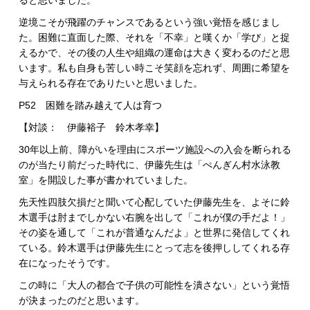
ると思いました。
逆境こそが飛躍のチャンスであるという強い覚悟を感じまし
た。困難に直面した際、それを「不幸」と嘆くか「学び」と捉
えるかで、その後の人生や組織の運命は大きく変わるのだと思
います。私も自身も苦しい時こそ笑顔を忘れず、周囲に希望を
与えられる存在でありたいと思いました。
P52 困難を踏み越えて人は育つ
【対談： 伊藤裕子 鈴木孝幸】
30年以上前、障がいを理由にスポーツ施設への入会を断られる
のが当たり前だった時代に、伊藤先生は「ぺんぎん村水泳教
室」を開設した事が書かれていました。
先天性四肢欠損だと聞いて心配していた伊藤先生を、よそに鈴
木選手は肘までしかない右腕を出して「これが僕の手だよ！」
その姿を通して「これが普通なんだよ」と世界に発信してくれ
ている。鈴木選手は伊藤先生にとって志を後押ししてくれる存
在になったそうです。
この時に「大人の都合で子供の可能性を潰さない」という覚悟
が決まったのだと思います。