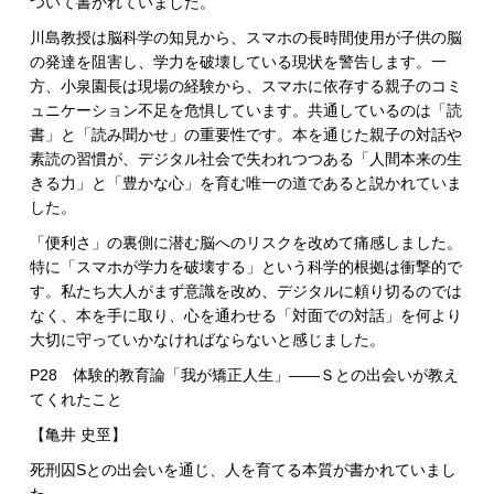
ついて書かれていました。
川島教授は脳科学の知見から、スマホの長時間使用が子供の脳
の発達を阻害し、学力を破壊している現状を警告します。一
方、小泉園長は現場の経験から、スマホに依存する親子のコミ
ュニケーション不足を危惧しています。共通しているのは「読
書」と「読み聞かせ」の重要性です。本を通じた親子の対話や
素読の習慣が、デジタル社会で失われつつある「人間本来の生
きる力」と「豊かな心」を育む唯一の道であると説かれていま
した。
「便利さ」の裏側に潜む脳へのリスクを改めて痛感しました。
特に「スマホが学力を破壊する」という科学的根拠は衝撃的で
す。私たち大人がまず意識を改め、デジタルに頼り切るのでは
なく、本を手に取り、心を通わせる「対面での対話」を何より
大切に守っていかなければならないと感じました。
P28 体験的教育論「我が矯正人生」——Ｓとの出会いが教え
てくれたこと
【亀井 史巠】
死刑囚Sとの出会いを通じ、人を育てる本質が書かれていまし