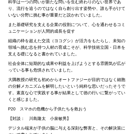
科学は一つの問いが新たな問いを生む終わりのない世界であ
り、流行を追うのではなく自ら創り出す姿勢や、誰も手がけて
いない分野に挑む事が重要だと説かれていました。
また基礎研究を支える企業の役割について、心を通わせるコミ
ュニケーションが人間的成長を促す
組織の枠を超えた交流（ヨコグシ）が活力をもたらし、未知の
領域へ挑む志を持つ人材の育成こそが、科学技術立国・日本を
支える礎になると書かれていました。
社会全体に短期的な成果や利益を上げようとする雰囲気が広が
っている事も危惧されていました。
大隅教授の研究も初めからオートファジーが目的ではなく細胞
の分解メカニズムを解明したいという純粋な思いだったそうで
す。素直な心で実践する事が結果として徳の行いに繋がってい
くと感じました。
P20 スマホの危機から子供たちを救おう
【対談： 川島隆太 小泉敏男】
デジタル端末が子供の脳に与える深刻な弊害と、その解決策に