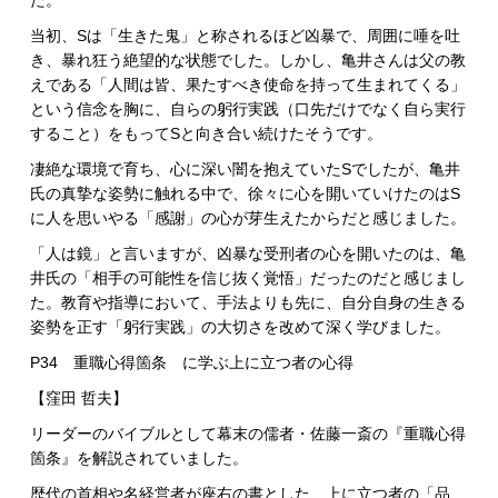
た。
当初、Sは「生きた鬼」と称されるほど凶暴で、周囲に唾を吐
き、暴れ狂う絶望的な状態でした。しかし、亀井さんは父の教
えである「人間は皆、果たすべき使命を持って生まれてくる」
という信念を胸に、自らの躬行実践（口先だけでなく自ら実行
すること）をもってSと向き合い続けたそうです。
凄絶な環境で育ち、心に深い闇を抱えていたSでしたが、亀井
氏の真摯な姿勢に触れる中で、徐々に心を開いていけたのはS
に人を思いやる「感謝」の心が芽生えたからだと感じました。
「人は鏡」と言いますが、凶暴な受刑者の心を開いたのは、亀
井氏の「相手の可能性を信じ抜く覚悟」だったのだと感じまし
た。教育や指導において、手法よりも先に、自分自身の生きる
姿勢を正す「躬行実践」の大切さを改めて深く学びました。
P34 重職心得箇条 に学ぶ上に立つ者の心得
【窪田 哲夫】
リーダーのバイブルとして幕末の儒者・佐藤一斎の『重職心得
箇条』を解説されていました。
歴代の首相や名経営者が座右の書とした、上に立つ者の「品