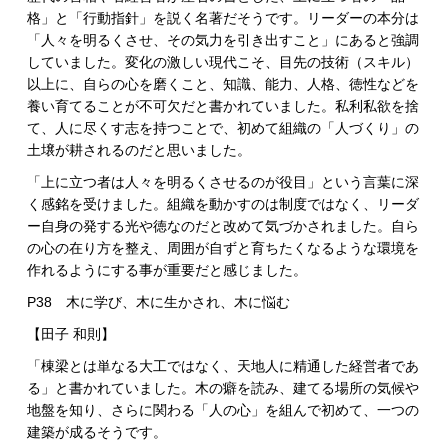
格」と「行動指針」を説く名著だそうです。リーダーの本分は
「人々を明るくさせ、その気力を引き出すこと」にあると強調
していました。変化の激しい現代こそ、目先の技術（スキル）
以上に、自らの心を磨くこと、知識、能力、人格、徳性などを
養い育てることが不可欠だと書かれていました。私利私欲を捨
て、人に尽くす志を持つことで、初めて組織の「人づくり」の
土壌が耕されるのだと思いました。
「上に立つ者は人々を明るくさせるのが役目」という言葉に深
く感銘を受けました。組織を動かすのは制度ではなく、リーダ
ー自身の発する光や徳なのだと改めて気づかされました。自ら
の心の在り方を整え、周囲が自ずと育ちたくなるような環境を
作れるようにする事が重要だと感じました。
P38 木に学び、木に生かされ、木に悩む
【田子 和則】
「棟梁とは単なる大工ではなく、天地人に精通した経営者であ
る」と書かれていました。木の癖を読み、建てる場所の気候や
地盤を知り、さらに関わる「人の心」を組んで初めて、一つの
建築が成るそうです。