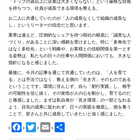
「トップの器以上に企業は大きくならない」という厳格な自戒
を持ちつつ、社員が成長できる環境を整える。
お二人に共通していたのが「人の成長なくして組織の成長な
し」というリーターの信念だと思います。
業界は違えど、圧倒的なシェアを持つ両社の根底に「誠実な人
づくり」があることに深い感銘を受けました。特に「多角化で
はなく多柱化」という戦略や、お客様との信頼関係を第一とす
る姿勢は、私たちの日々の仕事や人間関係においても、大きな
指針になると感じました。
最後に、今月の記事を通じて共通していたのは、「人を育て
る」とは手法ではなく、教える側の「生き方」そのものである
ということです。環境に甘んじず、自ら「躬行実践」し、相手
の可能性を信じ抜く。その覚悟が人の心を動かし、育てるのだ
と痛感しました。まずは私自身が「良き環境」の一部となれる
よう、目先の成果に捉われず、日々の実践を徹底し、徳を養う
ことで、皆さんと共に成長していきたいと強く感じました。
Facebook
Twitter
Email
共
有