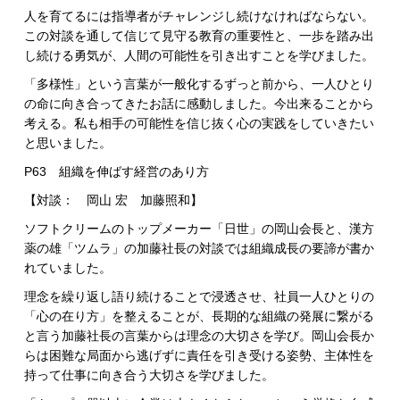
人を育てるには指導者がチャレンジし続けなければならない。
この対談を通して信じて見守る教育の重要性と、一歩を踏み出
し続ける勇気が、人間の可能性を引き出すことを学びました。
「多様性」という言葉が一般化するずっと前から、一人ひとり
の命に向き合ってきたお話に感動しました。今出来ることから
考える。私も相手の可能性を信じ抜く心の実践をしていきたい
と思いました。
P63 組織を伸ばす経営のあり方
【対談： 岡山 宏 加藤照和】
ソフトクリームのトップメーカー「日世」の岡山会長と、漢方
薬の雄「ツムラ」の加藤社長の対談では組織成長の要諦が書か
れていました。
理念を繰り返し語り続けることで浸透させ、社員一人ひとりの
「心の在り方」を整えることが、長期的な組織の発展に繋がる
と言う加藤社長の言葉からは理念の大切さを学び。岡山会長か
らは困難な局面から逃げずに責任を引き受ける姿勢、主体性を
持って仕事に向き合う大切さを学びました。