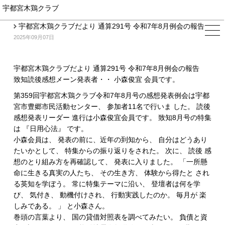
宇都宮木鶏クラブ
宇都宮木鶏クラブだより 通算291号 令和7年8月例会の報告
2025年09月07日
宇都宮木鶏クラブだより 通算291号 令和7年8月例会の報告
致知読後感想メーン発表者・・ 小森俊宜 会員です。
第359回宇都宮木鶏クラブ令和7年8月号の感想発表例会は宇都
宮市豊郷市民活動センター、 参加者11名で行いま した。 読後
感想発表リーダー 進行は小森俊宜会員です。 致知8月号の特集
は 『日用心法』 です。
小森会員は、 発表の前に、近年の到知から、 自分はどうあり
たいかとして、 特集からの振り返りをされた。 次に、 読後 感
想のとり組み方を再確認して、 発表に入りました。 「一所懸
命に生きる真実の人たち、 その生き方、 体験から得たと され
る英知を学ぼう。 常に特集テーマに沿い、 登壇者は何を学
び、 気付き、 動機付けされ、 行動実践したのか。 毎月が 楽
しみである。 」 と小森さん。
巻頭の言葉より、 国の貸借対照表を調べてみたい。 負債と資