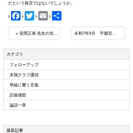
だという格言ではないでしょうか。
Facebook
Twitter
Email
共
有
«
安岡正篤 先生の先哲講座より
令和7年9月 宇都宮木鶏クラブ 読後感想発表
カテゴリ
フォローアップ
木鶏クラブ通信
琴線に響く言葉
読後感想
論語一章
最新記事