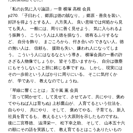
「私のお気に入り論語」一章 横塚 高根 会員
p270. 「子曰わく、郷原は徳の賊なり。」郷原・善良を装い、
好評を得ようとする人。 八方美人。 良い意味では何処から見
ても美人。 一般には、周りに善く見せよう、 気に入られるよ
う振舞う。 こういう人は人徳を損なう。 徳有るふりするな
ど、 自分を飾り、 まごころから、付き合いの できない人。徳
の無い人は、 信頼も、 援助も失い、嫌われ人になってしま
う。 こういう人にはなるなという導き。 横塚会員の一番の許
さざる人物像でしょうか。 皆そう思いますから、 自分は微塵
にもそうしないこと胆に銘じる事です ね。 しかし、現実には
その一歩前という人ばかりに周りにいる。 そこに気付くか
が、 学であり、 教えなのでしょうね。
「琴線に響くことは」 五十嵐 薫 会員
「言って聞かせて、して見せて、させてみて、共にやり、褒め
てやらねば人は育ちぬ) 上杉鷹山が、 人育てるという仕法を、
自らやり、 共にやり、 そして、 褒めてやる。 子育ても、新入
社員を育てるも、 教えるという大原則を示したものですね。
後に二宮尊徳、 澁澤栄一、 松下幸之助、 そして、 山本五十六
の順にその語を実践して、 教え育てるとはこうありたいもの