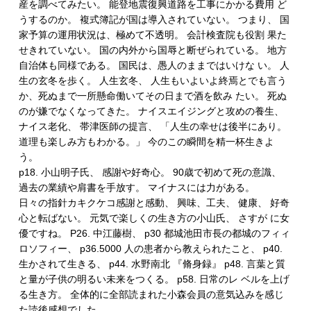
産を調べてみたい。 能登地震復興道路を工事にかかる費用 ど
うするのか。 複式簿記が国は導入されていない。 つまり、 国
家予算の運用状況は、極めて不透明。 会計検査院も役割 果た
せきれていない。 国の内外から国辱と断ぜられている。 地方
自治体も同様である。 国民は、愚人のままではいけな い。 人
生の玄冬を歩く。 人生玄冬、 人生もいよいよ終焉とでも言う
か、死ぬまで一所懸命働いてその日まで酒を飲み たい。 死ぬ
のが嫌でなくなってきた。 ナイスエイジングと攻めの養生、
ナイス老化、 帯津医師の提言、 「人生の幸せは後半にあり。
道理も楽しみ方もわかる。」 今のこの瞬間を精一杯生きよ
う。
p18. 小山明子氏、 感謝や好奇心。 90歳で初めて死の意識、
過去の業績や肩書を手放す。 マイナスには力がある。
日々の指針カキクケコ感謝と感動、 興味、工夫、 健康、 好奇
心と転ばない。 元気で楽しくの生き方の小山氏、 さすが に女
優ですね。 P26. 中江藤樹、 p30 都城池田市長の都城のフィィ
ロソフィー、 p36.5000 人の患者から教えられたこと、 p40.
生かされて生きる、 p44. 水野南北 『脩身録』 p48. 言葉と質
と量が子供の明るい未来をつくる。 p58. 日常のレ ベルを上げ
る生き方。 全体的に全部読まれた小森会員の意気込みを感じ
た読後感想でした。